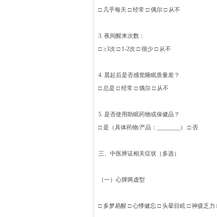
□ 几乎每天 □ 经常 □ 偶尔 □ 从不
3. 夜间醒来次数：
□ ≥3次 □ 1-2次 □ 很少 □ 从不
4. 晨起后是否感觉睡眠质量差？
□ 总是 □ 经常 □ 偶尔 □ 从不
5. 是否使用助眠药物或保健品？
□ 是（具体药物/产品：________） □ 否
三、中医辨证相关症状（多选）
（一）心脾两虚型
□ 多梦易醒 □ 心悸健忘 □ 头晕目眩 □ 神疲乏力 