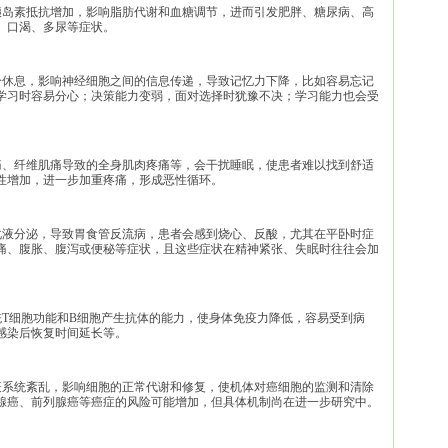
致胰岛素抵抗增加，影响脂肪代谢和血糖调节，进而引发肥胖、糖尿病、高
、口渴、多尿等症状。
充分休息，影响神经细胞之间的信息传递，导致记忆力下降，比如容易忘记
学习时容易分心；决策能力变弱，面对选择时犹豫不决；学习能力也会受
疼痛、纤维肌痛导致的全身肌肉疼痛等，会干扰睡眠，使患者难以找到舒适
性增加，进一步加重疼痛，形成恶性循环。
消化液分泌，导致胃食管反流病，患者会感到烧心、反酸，尤其在平卧时症
痛、腹胀、腹泻或便秘等症状，且这些症状在精神紧张、失眠时往往会加
统T细胞功能和B细胞产生抗体的能力，使身体免疫力降低，容易受到病
感染后恢复时间延长等。
免疫系统紊乱，影响细胞的正常代谢和修复，使机体对癌细胞的监测和清除
腺癌、前列腺癌等癌症的风险可能增加，但具体机制尚在进一步研究中。