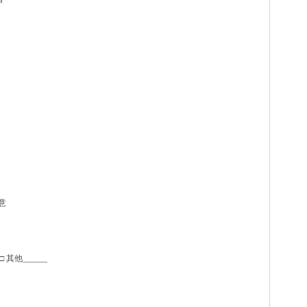
满意
 其他______