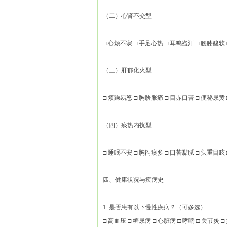
（二）心肾不交型
□ 心烦不寐 □ 手足心热 □ 耳鸣盗汗 □ 腰膝酸软 
（三）肝郁化火型
□ 烦躁易怒 □ 胸胁胀痛 □ 目赤口苦 □ 便秘尿黄 
（四）痰热内扰型
□ 睡眠不安 □ 胸闷痰多 □ 口苦黏腻 □ 头重目眩 
四、健康状况与疾病史
1. 是否患有以下慢性疾病？（可多选）
□ 高血压 □ 糖尿病 □ 心脏病 □ 哮喘 □ 关节炎 □ 