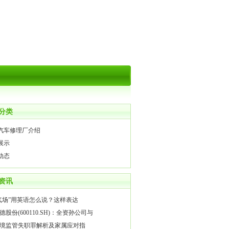
分类
汽车修理厂介绍
展示
动态
资讯
气场”用英语怎么说？这样表达
德股份(600110.SH)：全资孙公司与
境监管失职罪解析及家属应对指