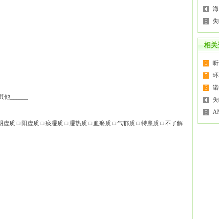
海
失
相关
听
环
诺
其他______
失
A
虚质 □ 阳虚质 □ 痰湿质 □ 湿热质 □ 血瘀质 □ 气郁质 □ 特禀质 □ 不了解