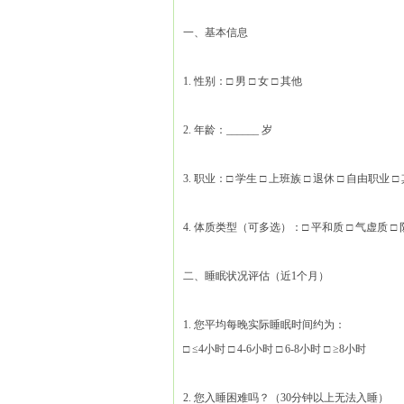
一、基本信息
1. 性别：□ 男 □ 女 □ 其他
2. 年龄：______ 岁
3. 职业：□ 学生 □ 上班族 □ 退休 □ 自由职业 □ 
4. 体质类型（可多选）：□ 平和质 □ 气虚质 □ 阴
二、睡眠状况评估（近1个月）
1. 您平均每晚实际睡眠时间约为：
□ ≤4小时 □ 4-6小时 □ 6-8小时 □ ≥8小时
2. 您入睡困难吗？（30分钟以上无法入睡）