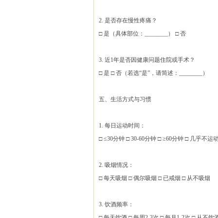
2. 是否存在慢性疼痛？
□ 是（具体部位：________） □ 否
3. 近1年是否因健康问题住院或手术？
□ 是 □ 否（若选“是”，请简述：________）
五、生活方式与习惯
1. 每日运动时间：
□ ≤30分钟 □ 30-60分钟 □ ≥60分钟 □ 几乎不运
2. 吸烟情况：
□ 每天吸烟 □ 偶尔吸烟 □ 已戒烟 □ 从不吸烟
3. 饮酒频率：
□ 每天饮酒 □ 每周2-3次 □ 每月1-2次 □ 从不饮