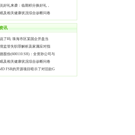
兑好礼来袭：临期积分换好礼，
眠及相关健康状况综合诊断问卷
资讯
说了吗: 珠海市区某国企开盘当
境监管失职罪解析及家属应对指
德股份(600110.SH)：全资孙公司与
眠及相关健康状况综合诊断问卷
MD FSR的开源项目暗示了对旧款G