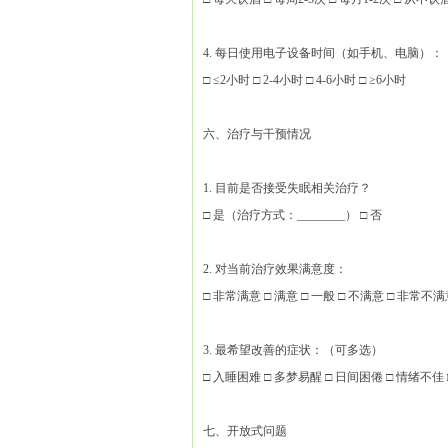
4. 每日使用电子设备时间（如手机、电脑）：
□ ≤2小时 □ 2-4小时 □ 4-6小时 □ ≥6小时
六、治疗与干预情况
1. 目前是否接受失眠相关治疗？
□ 是（治疗方式：________） □ 否
2. 对当前治疗效果满意度：
□ 非常满意 □ 满意 □ 一般 □ 不满意 □ 非常不
3. 最希望改善的症状：（可多选）
□ 入睡困难 □ 多梦易醒 □ 日间困倦 □ 情绪不佳 □
七、开放式问题