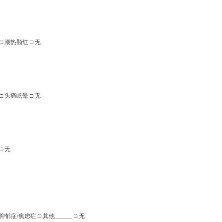
□ 潮热颧红 □ 无
□ 头痛眩晕 □ 无
□ 无
抑郁症/焦虑症 □ 其他______ □ 无