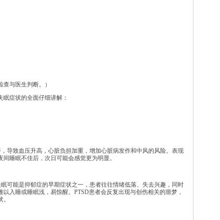
检查与医生判断。）
失眠症状的全面仔细讲解：
兴奋，导致血压升高，心脏负担加重，增加心脏病发作和中风的风险。表现
夜间睡眠不佳后，次日可能会感觉更为明显。
，失眠可能是抑郁症的早期症状之一，患者往往情绪低落、失去兴趣，同时
以入睡或睡眠浅，易惊醒。PTSD患者会反复出现与创伤相关的噩梦，
状。