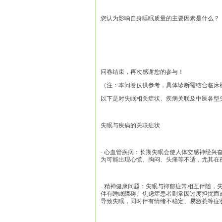
您认为影响自身睡眠质量的主要因素是什么？
问卷结束，再次感谢您的参与！
（注：本问卷仅供参考，具体诊断需结合临床
以下是对失眠相关症状、疾病关联及中医各型
失眠与疾病的关联症状
- 心血管疾病：长期失眠会使人体交感神经
为可能出现心慌、胸闷、头痛等不适，尤其在
- 精神健康问题：失眠与抑郁症常相互伴随
伴有睡眠障碍。焦虑症患者则常因过度担忧而难
导致失眠，同时伴有情绪不稳定、易激惹等症