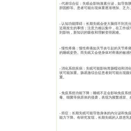
- 代谢综合征：失眠会影响激素分泌，如导
胆固醇等。患者可能出现体重逐渐增加、乏力
- 认知功能障碍：长期失眠会使大脑得不到
近期发生的事情；注意力难以集中，在工作或
到影响，新知识的吸收和理解变得困难。
- 慢性疼痛：慢性疼痛如关节炎引起的关节
的睡眠姿势。而失眠又会使身体对疼痛的敏感
- 消化系统疾病：失眠可能影响胃肠蠕动和
状可能加重。肠易激综合征患者则可能出现腹
重。
- 免疫系统功能下降：睡眠不足会影响免疫系
毒、细菌等病原体的侵袭，表现为频繁感冒、
- 癌症：长期失眠可能导致身体的内分泌和
能力下降。有研究发现，长期失眠的人群患乳