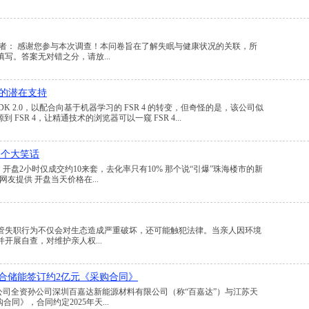
者： 感谢您参与本次调查！本问卷旨在了解失眠与健康状况的关联，所
写。答案无对错之分，请放...
U的潜在支持
olution SDK 2.0，以配合向基于机器学习的 FSR 4 的转变，但奇怪的是，该公司似
 FSR 4，让精通技术的浏览器可以一窥 FSR 4...
了个大笑话
开盘2小时仅成交约10来套，去化率只有10% 那个说“引爆”珠海楼市的新
网友提供 开盘当天价格在...
管失职行为不仅会对生态造成严重破坏，还可能触犯法律。当亲人因环境
开展自查，对维护亲人权...
司与天合储能签订约2亿元《采购合同》
)公布，公司全资孙公司深圳百嘉达新能源材料有限公司（称“百嘉达”）与江苏天
同》，合同约定2025年天...