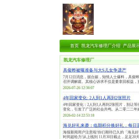
首页
凯龙汽车修理厂介绍
产品展
凯龙汽车修理厂
具俊晔被曝准备与大S儿女争遗产
7月12日消息，据台媒，知情人士爆料，具俊
召开调解庭。其核心诉求不仅是要拿回权益，更
2026-07-26 12:36:07
4年回家变化: 2人到1人再到2张照片
4年回家变化：2人到1人再到2张照片，别让
变化，引发了广泛的社会共鸣。从二零二二年姥
2026-02-14 22:53:18
海兑好礼来袭：临期积分换好礼，每日
海报新闻用户注意啦!你们期待已久的「海兑好礼
时间超给力!从上线到 11月30日截止，足足20