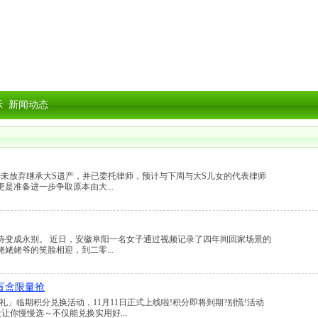
示
新闻动态
晔未放弃继承大S遗产，并已委托律师，预计与下周与大S儿女的代表律师
是准备进一步争取原本由大...
等待变成永别。 近日，安徽阜阳一名女子通过视频记录了四年间回家场景的
姥姥爷的笑脸相迎，到二零...
盲盒限量抢
」临期积分兑换活动，11月11日正式上线啦!积分即将到期?别慌!活动
天让你慢慢选～不仅能兑换实用好...