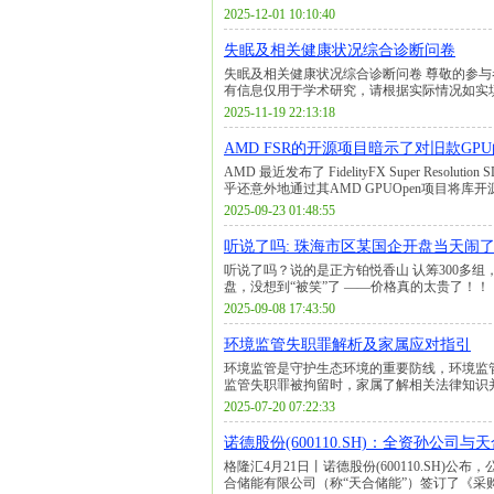
2025-12-01 10:10:40
失眠及相关健康状况综合诊断问卷
失眠及相关健康状况综合诊断问卷 尊敬的参与
有信息仅用于学术研究，请根据实际情况如实填
2025-11-19 22:13:18
AMD FSR的开源项目暗示了对旧款GP
AMD 最近发布了 FidelityFX Super Res
乎还意外地通过其AMD GPUOpen项目将库开源到
2025-09-23 01:48:55
听说了吗: 珠海市区某国企开盘当天闹
听说了吗？说的是正方铂悦香山 认筹300多组，
盘，没想到“被笑”了 ——价格真的太贵了！！ 
2025-09-08 17:43:50
环境监管失职罪解析及家属应对指引
环境监管是守护生态环境的重要防线，环境监
监管失职罪被拘留时，家属了解相关法律知识并
2025-07-20 07:22:33
诺德股份(600110.SH)：全资孙公
格隆汇4月21日丨诺德股份(600110.SH
合储能有限公司（称“天合储能”）签订了《采购合